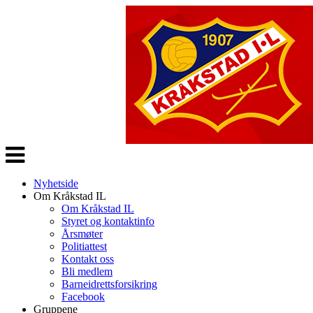
Veksle
navigasjon
Nyhetside
Om Kråkstad IL
Om Kråkstad IL
Styret og kontaktinfo
Årsmøter
Politiattest
Kontakt oss
Bli medlem
Barneidrettsforsikring
Facebook
Gruppene