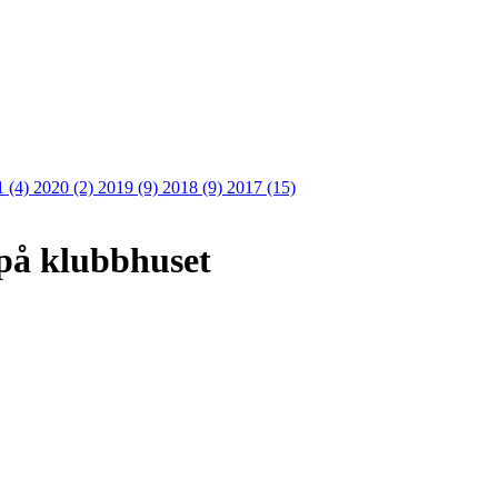
1 (4)
2020 (2)
2019 (9)
2018 (9)
2017 (15)
 på klubbhuset