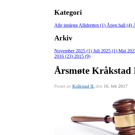
Kategori
Alle innlegg
Allidretten (1)
Åpen hall (4)
Arkiv
November 2025 (1)
Juli 2025 (1)
Mai 202
2016 (23)
2015 (9)
Årsmøte Kråkstad I
Postet av
Kråkstad IL
den
16. feb 2017