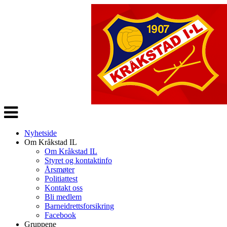
Veksle
navigasjon
Nyhetside
Om Kråkstad IL
Om Kråkstad IL
Styret og kontaktinfo
Årsmøter
Politiattest
Kontakt oss
Bli medlem
Barneidrettsforsikring
Facebook
Gruppene