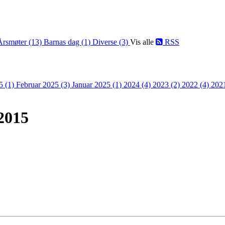
Årsmøter (13)
Barnas dag (1)
Diverse (3)
Vis alle
RSS
5 (1)
Februar 2025 (3)
Januar 2025 (1)
2024 (4)
2023 (2)
2022 (4)
202
2015