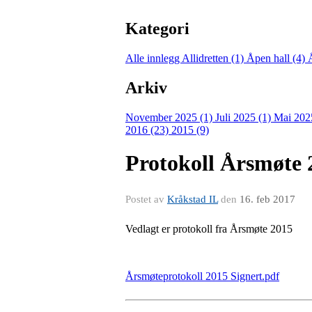
Kategori
Alle innlegg
Allidretten (1)
Åpen hall (4)
Arkiv
November 2025 (1)
Juli 2025 (1)
Mai 202
2016 (23)
2015 (9)
Protokoll Årsmøte 
Postet av
Kråkstad IL
den
16. feb 2017
Vedlagt er protokoll fra Årsmøte 2015
Årsmøteprotokoll 2015 Signert.pdf