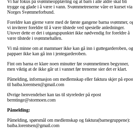
Vi har fokus på svømmeopplæring og at barn i alle aldre skal bli
trygge og glade i å være i vann. Svømmetrenerne våre er kurset via
Norges Svømmeforbund.
Foreldre kan gjerne være med de første gangene barna svømmer, o
vi inviterer foreldre til å være tilstede ved spesielle anledninger.
Utover dette er det i utgangspunktet ikke nødvendig for foreldre å
være tilstede i svømmehallen.
Vi må minne om at mammaer ikke kan gå inn i guttegarderoben, o
pappaer ikke kan gå inn i jentegarderoben.
Fint om barna er klare noen minutter før svømmetimen begynner,
men viktig at de ikke går ut i vannet før trenerne sier det er klart.
Påmelding, informasjon om medlemskap eller faktura skjer på epos
til baiba.lorentsen@gmail.com
Øvrige henvendelser kan tas til styreleder på epost
berntinge@stormoen.com
Påmelding:
Påmelding, spørsmål om medlemskap og faktura(barnegruppene):
baiba.lorentsen@gmail.com