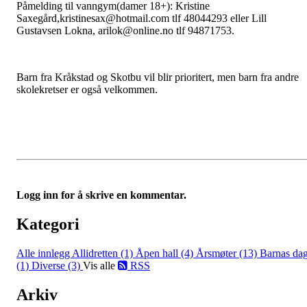
Påmelding til vanngym(damer 18+):
Kristine
Saxegård,kristinesax@hotmail.com tlf 48044293 eller Lill
Gustavsen Lokna, arilok@online.no tlf 94871753.
Barn fra Kråkstad og Skotbu vil blir prioritert, men barn fra andre
skolekretser er også velkommen.
Logg inn for å skrive en kommentar.
Kategori
Alle innlegg
Allidretten (1)
Åpen hall (4)
Årsmøter (13)
Barnas da
(1)
Diverse (3)
Vis alle
RSS
Arkiv