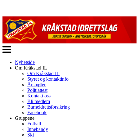
Veksle
navigasjon
Nyhetside
Om Kråkstad IL
Om Kråkstad IL
Styret og kontaktinfo
Årsmøter
Politiattest
Kontakt oss
Bli medlem
Barneidrettsforsikring
Facebook
Gruppene
Fotball
Innebandy
Ski