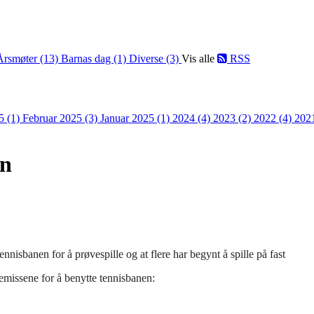
Årsmøter (13)
Barnas dag (1)
Diverse (3)
Vis alle
RSS
5 (1)
Februar 2025 (3)
Januar 2025 (1)
2024 (4)
2023 (2)
2022 (4)
202
en
nnisbanen for å prøvespille og at flere har begynt å spille på fast
missene for å benytte tennisbanen: