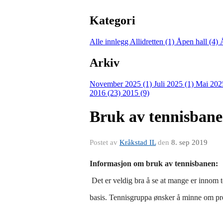
Kategori
Alle innlegg
Allidretten (1)
Åpen hall (4)
Arkiv
November 2025 (1)
Juli 2025 (1)
Mai 202
2016 (23)
2015 (9)
Bruk av tennisban
Postet av
Kråkstad IL
den
8. sep 2019
Informasjon om bruk av tennisbanen:
Det er veldig bra å se at mange er innom te
basis. Tennisgruppa ønsker å minne om pre