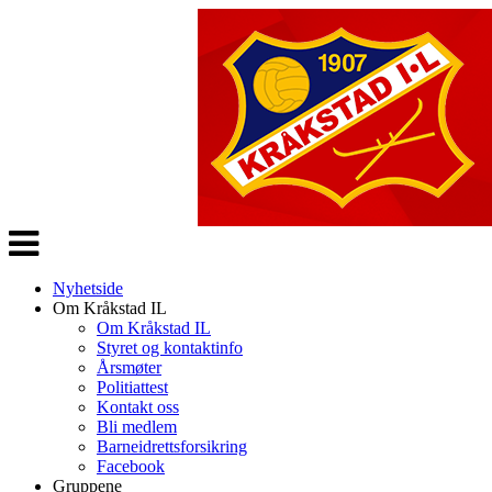
Veksle
navigasjon
Nyhetside
Om Kråkstad IL
Om Kråkstad IL
Styret og kontaktinfo
Årsmøter
Politiattest
Kontakt oss
Bli medlem
Barneidrettsforsikring
Facebook
Gruppene