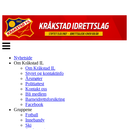
Veksle
navigasjon
Nyhetside
Om Kråkstad IL
Om Kråkstad IL
Styret og kontaktinfo
Årsmøter
Politiattest
Kontakt oss
Bli medlem
Barneidrettsforsikring
Facebook
Gruppene
Fotball
Innebandy
Ski