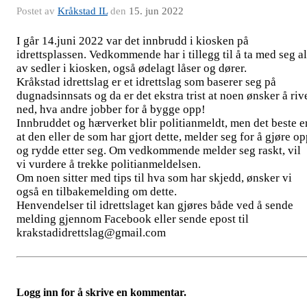
Postet av
Kråkstad IL
den
15. jun 2022
I går 14.juni 2022 var det innbrudd i kiosken på
idrettsplassen. Vedkommende har i tillegg til å ta med seg al
av sedler i kiosken, også ødelagt låser og dører.
Kråkstad idrettslag er et idrettslag som baserer seg på
dugnadsinnsats og da er det ekstra trist at noen ønsker å riv
ned, hva andre jobber for å bygge opp!
Innbruddet og hærverket blir politianmeldt, men det beste e
at den eller de som har gjort dette, melder seg for å gjøre o
og rydde etter seg. Om vedkommende melder seg raskt, vil
vi vurdere å trekke politianmeldelsen.
Om noen sitter med tips til hva som har skjedd, ønsker vi
også en tilbakemelding om dette.
Henvendelser til idrettslaget kan gjøres både ved å sende
melding gjennom Facebook eller sende epost til
krakstadidrettslag@gmail.com
Logg inn for å skrive en kommentar.