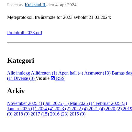
Postet av
Kråkstad IL
den
4. apr 2024
Møteprotokoll fra årsmøte for 2023 avholdt 21.03.2024:
Protokoll 2023.pdf
Kategori
Alle innlegg
Allidretten (1)
Åpen hall (4)
Årsmøter (13)
Barnas da
(1)
Diverse (3)
Vis alle
RSS
Arkiv
November 2025 (1)
Juli 2025 (1)
Mai 2025 (1)
Februar 2025 (3)
Januar 2025 (1)
2024 (4)
2023 (2)
2022 (4)
2021 (4)
2020 (2)
201
(9)
2018 (9)
2017 (15)
2016 (23)
2015 (9)