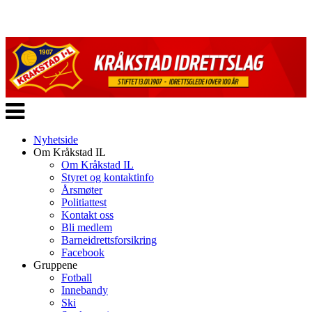
Veksle
navigasjon
Nyhetside
Om Kråkstad IL
Om Kråkstad IL
Styret og kontaktinfo
Årsmøter
Politiattest
Kontakt oss
Bli medlem
Barneidrettsforsikring
Facebook
Gruppene
Fotball
Innebandy
Ski