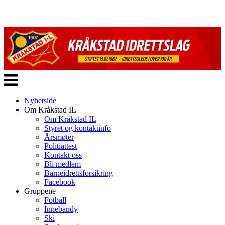
Veksle
navigasjon
Nyhetside
Om Kråkstad IL
Om Kråkstad IL
Styret og kontaktinfo
Årsmøter
Politiattest
Kontakt oss
Bli medlem
Barneidrettsforsikring
Facebook
Gruppene
Fotball
Innebandy
Ski