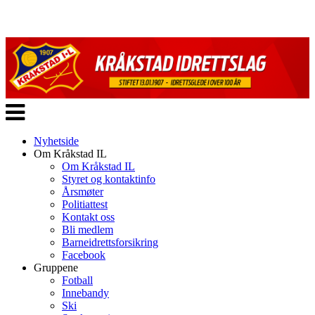
Veksle
navigasjon
Nyhetside
Om Kråkstad IL
Om Kråkstad IL
Styret og kontaktinfo
Årsmøter
Politiattest
Kontakt oss
Bli medlem
Barneidrettsforsikring
Facebook
Gruppene
Fotball
Innebandy
Ski