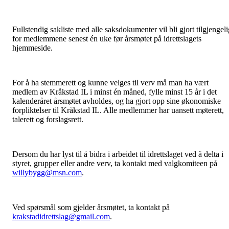
Fullstendig sakliste med alle saksdokumenter vil bli gjort tilgjengeli
for medlemmene senest én uke før årsmøtet på idrettslagets
hjemmeside.
For å ha stemmerett og kunne velges til verv må man ha vært
medlem av Kråkstad IL i minst én måned, fylle minst 15 år i det
kalenderåret årsmøtet avholdes, og ha gjort opp sine økonomiske
forpliktelser til Kråkstad IL. Alle medlemmer har uansett møterett,
talerett og forslagsrett.
Dersom du har lyst til å bidra i arbeidet til idrettslaget ved å delta i
styret, grupper eller andre verv, ta kontakt med valgkomiteen på
willybygg@msn.com
.
Ved spørsmål som gjelder årsmøtet, ta kontakt på
krakstadidrettslag@gmail.com
.