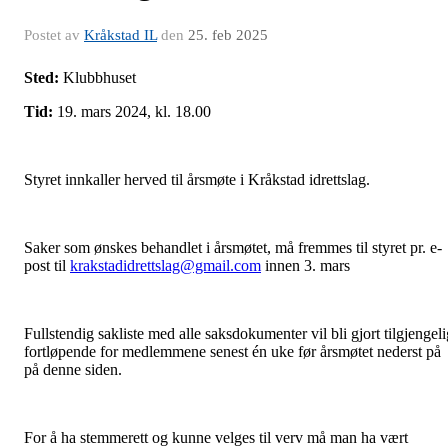
Postet av
Kråkstad IL
den
25. feb 2025
Sted:
Klubbhuset
Tid:
19. mars 2024, kl. 18.00
Styret innkaller herved til årsmøte i Kråkstad idrettslag.
Saker som ønskes behandlet i årsmøtet, må fremmes til styret pr. e-
post til
krakstadidrettslag@gmail.com
innen 3. mars
Fullstendig sakliste med alle saksdokumenter vil bli gjort tilgjengeli
fortløpende for medlemmene senest én uke før årsmøtet nederst på
på denne siden.
For å ha stemmerett og kunne velges til verv må man ha vært