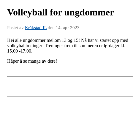
Volleyball for ungdommer
Postet av
Kråkstad IL
den
14. apr 2023
Hei alle ungdommer mellom 13 og 15! Nå har vi startet opp med
volleyballtreninger! Treninger frem til sommeren er lørdager kl.
15.00 -17.00.
Håper å se mange av dere!
Årsmøte for 2022
Postet av
Kråkstad IL
den
20. jan 2023