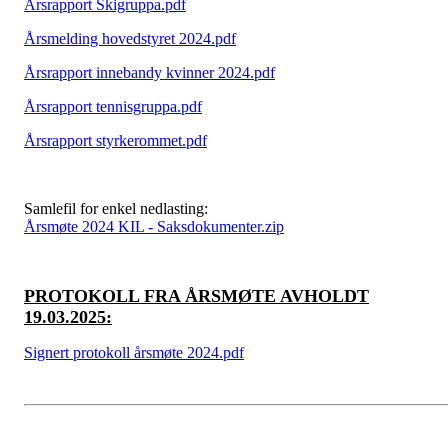
Årsrapport Skigruppa.pdf
Årsmelding hovedstyret 2024.pdf
Årsrapport innebandy kvinner 2024.pdf
Årsrapport tennisgruppa.pdf
Årsrapport styrkerommet.pdf
Samlefil for enkel nedlasting:
Årsmøte 2024 KIL - Saksdokumenter.zip
PROTOKOLL FRA ÅRSMØTE AVHOLDT
19.03.2025:
Signert protokoll årsmøte 2024.pdf