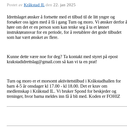
Postet av
Kråkstad IL
den
22. jan 2025
Idrettslaget ønsker å fortsette med et tilbud til de litt yngre og
forsøker oss igjen med å få i gang Turn og moro. Vi ønsker derfor 
høre om det er en person som kan tenke seg å ta et lønnet
instruktøransvar for en periode, for å reetablere det gode tilbudet
som har vært ønsket av flere.
Kunne dette være noe for deg? Ta kontakt med styret på epost
krakstadidrettslag@gmail.com så kan vi ta en prat!
Turn
og moro er et morsomt aktivitetstilbud i Kråkstadhallen for
barn 4-5 år onsdager kl 17.00 - kl 18.00. Det er krav om
medlemskap i Kråkstad IL. Vi bruker Spond for beskjeder og
treninger, hvor barna meldes inn få å bli med. Koden er FOHIZ