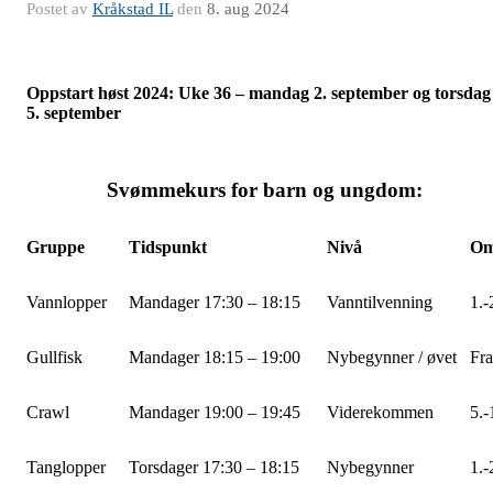
Postet av
Kråkstad IL
den
8. aug 2024
Oppstart høst 2024: Uke 36 – mandag 2. september og torsdag
5. september
Svømmekurs for barn og ungdom:
Gruppe
Tidspunkt
Nivå
Omt
Vannlopper
Mandager 17:30 – 18:15
Vanntilvenning
1.-
Gullfisk
Mandager 18:15 – 19:00
Nybegynner / øvet
Fra
Crawl
Mandager 19:00 – 19:45
Viderekommen
5.-
Tanglopper
Torsdager 17:30 – 18:15
Nybegynner
1.-