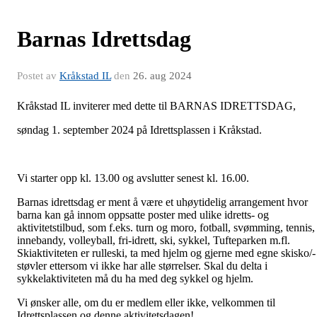
Barnas Idrettsdag
Postet av
Kråkstad IL
den
26. aug 2024
Kråkstad IL inviterer med dette til BARNAS IDRETTSDAG,
søndag 1. september 2024 på Idrettsplassen i Kråkstad.
Vi starter opp kl. 13.00 og avslutter senest kl. 16.00.
Barnas idrettsdag er ment å være et uhøytidelig arrangement hvor
barna kan gå innom oppsatte poster med ulike idretts- og
aktivitetstilbud, som f.eks. turn og moro, fotball, svømming, tennis,
innebandy, volleyball, fri-idrett, ski, sykkel, Tufteparken m.fl.
Skiaktiviteten er rulleski, ta med hjelm og gjerne med egne skisko/-
støvler ettersom vi ikke har alle størrelser. Skal du delta i
sykkelaktiviteten må du ha med deg sykkel og hjelm.
Vi ønsker alle, om du er medlem eller ikke, velkommen til
Idrettsplassen og denne aktivitetsdagen!