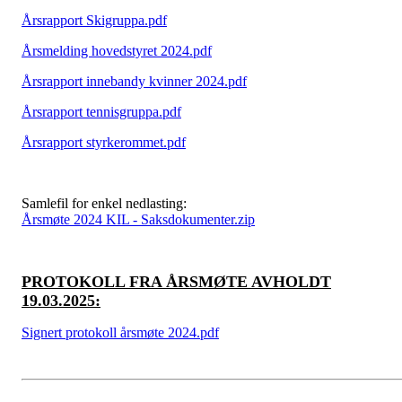
Årsrapport Skigruppa.pdf
Årsmelding hovedstyret 2024.pdf
Årsrapport innebandy kvinner 2024.pdf
Årsrapport tennisgruppa.pdf
Årsrapport styrkerommet.pdf
Samlefil for enkel nedlasting:
Årsmøte 2024 KIL - Saksdokumenter.zip
PROTOKOLL FRA ÅRSMØTE AVHOLDT
19.03.2025:
Signert protokoll årsmøte 2024.pdf