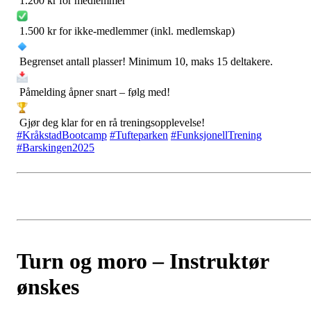
1.200 kr for medlemmer
1.500 kr for ikke-medlemmer (inkl. medlemskap)
Begrenset antall plasser! Minimum 10, maks 15 deltakere.
Påmelding åpner snart – følg med!
Gjør deg klar for en rå treningsopplevelse!
#KråkstadBootcamp
#Tufteparken
#FunksjonellTrening
#Barskingen2025
Turn og moro – Instruktør
ønskes