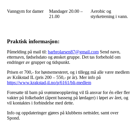
Vanngym for damer
Mandager 20.00 –
Aerobic og
21.00
styrketrening i vann.
Praktisk informasjon:
Påmelding på mail til:
barbrolarsen87@gmail.com
Send navn,
etternavn, fødselsdato og ønsket gruppe. Det tas forbehold om
endringer av grupper og tidspunkt.
Prisen er 700,- for høstsemesteret, og i tillegg må alle være medlem
av Kråkstad IL (pris 200 – 550,- pr år). Mer info på
https://www.krakstad-il.no/p/6161/bli-medlem
Foresatte til barn på svømmeopplæring vil få ansvar for én eller fler
vakter på folkebadet (åpent basseng på lørdager) i løpet av året, og
vil kontaktes i forbindelse med dette.
Info og oppdateringer gjøres på klubbens nettsider, samt over
Spond.