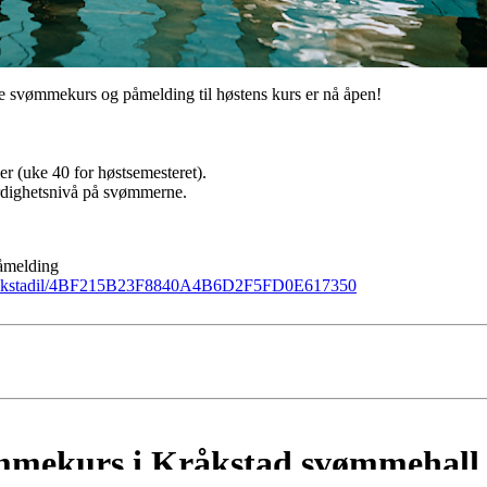
 svømmekurs og påmelding til høstens kurs er nå åpen!
er (uke 40 for høstsemesteret).
ferdighetsnivå på svømmerne.
påmelding
es/kråkstadil/4BF215B23F8840A4B6D2F5FD0E617350
mmekurs i Kråkstad svømmehall