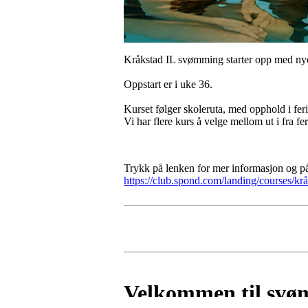
Kråkstad IL svømming starter opp med nye
Oppstart er i uke 36.
Kurset følger skoleruta, med opphold i feri
Vi har flere kurs å velge mellom ut i fra 
Trykk på lenken for mer informasjon og 
https://club.spond.com/landing/cours
Velkommen til svø