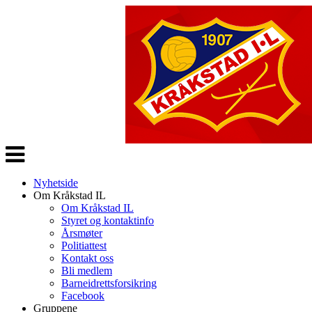
Veksle
navigasjon
Nyhetside
Om Kråkstad IL
Om Kråkstad IL
Styret og kontaktinfo
Årsmøter
Politiattest
Kontakt oss
Bli medlem
Barneidrettsforsikring
Facebook
Gruppene