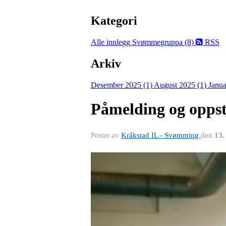
Kategori
Alle innlegg
Svømmegruppa (8)
RSS
Arkiv
Desember 2025 (1)
August 2025 (1)
Janua
Påmelding og oppst
Postet av
Kråkstad IL - Svømming
den
13.