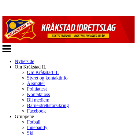
Veksle
navigasjon
Nyhetside
Om Kråkstad IL
Om Kråkstad IL
Styret og kontaktinfo
Årsmøter
Politiattest
Kontakt oss
Bli medlem
Barneidrettsforsikring
Facebook
Gruppene
Fotball
Innebandy
Ski