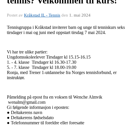
tennis? Velkommen til kurs!
Postet av
Kråkstad IL - Tennis
den
1. mai 2024
Tennisgruppa i Kråkstad inviterer barn og unge til tenniskurs seks
tirsdager i mai og juni med oppstart tirsdag 7 mai 2024.
Vi har tre ulike partier:
Ungdomsskoleelever Tirsdager kl 15.15-16.15
1. - 4. klasse Tirsdager kl 16.30-17.30
5. - 7. klasse Tirsdager kl 18.00-19.00
Ronja, med Trener 1-utdannelse fra Norges tennisforbund, er
instruktør.
Påmelding på epost fra en voksen til Wenche Almvik
wenalm@gmail.com
Gi følgende informasjon i eposten:
● Deltakerens navn
● Deltakerens fødselsdato
● Telefonnummer til foreldre eller foresatte