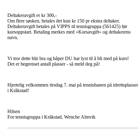
Deltakeravgift er kr 300,-
Om flere søsken, betales det kun kr 150 pr ekstra deltaker.
Deltakeravgift betales på VIPPS til tennisgruppa (561425) før
kursoppstart. Betaling merkes med «Kursavgift» og deltakerens
navn.
Vi tror dette blir bra og håper DU har lyst til å bli med på kurs!
Det er begrenset antall plasser - så meld deg på!
Hjertelig velkommen tirsdag 7. mai på tennisbanen på idrettsplasse
i Kråkstad!
Hilsen
For tennisgruppa i Kråkstad, Wenche Almvik