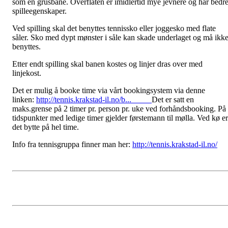
som en grusbane. Overflaten er imidlertid mye jevnere og har bedr
spilleegenskaper.
Ved spilling skal det benyttes tennissko eller joggesko med flate
såler. Sko med dypt mønster i såle kan skade underlaget og må ikk
benyttes.
Etter endt spilling skal banen kostes og linjer dras over med
linjekost.
Det er mulig å booke time via vårt bookingsystem via denne
linken:
http://tennis.krakstad-il.no/b...
Det er satt en
maks.grense på 2 timer pr. person pr. uke ved forhåndsbooking. På
tidspunkter med ledige timer gjelder førstemann til mølla. Ved kø er
det bytte på hel time.
Info fra tennisgruppa finner man her:
http://tennis.krakstad-il.no/