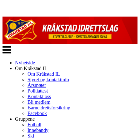
Veksle
navigasjon
Nyhetside
Om Kråkstad IL
Om Kråkstad IL
Styret og kontaktinfo
Årsmøter
Politiattest
Kontakt oss
Bli medlem
Barneidrettsforsikring
Facebook
Gruppene
Fotball
Innebandy
Ski