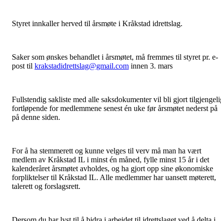
Styret innkaller herved til årsmøte i Kråkstad idrettslag.
Saker som ønskes behandlet i årsmøtet, må fremmes til styret pr. e-
post til
krakstadidrettslag@gmail.com
innen 3. mars
Fullstendig sakliste med alle saksdokumenter vil bli gjort tilgjengeli
fortløpende for medlemmene senest én uke før årsmøtet nederst på
på denne siden.
For å ha stemmerett og kunne velges til verv må man ha vært
medlem av Kråkstad IL i minst én måned, fylle minst 15 år i det
kalenderåret årsmøtet avholdes, og ha gjort opp sine økonomiske
forpliktelser til Kråkstad IL. Alle medlemmer har uansett møterett,
talerett og forslagsrett.
Dersom du har lyst til å bidra i arbeidet til idrettslaget ved å delta i