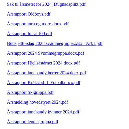
Sak til årsmøtet for 2024. Dugnadsplikt.pdf
Årsrapport Oldboys.pdf
Årsrapport turn og moro.docx.pdf
Årsrapport futsal J09.pdf
Budsjettforslag 2025 svømmegruppa.xlsx - Ark1.pdf
Årsrapport 2024 Svømmegruppa.docx.pdf
Årsrapport Hjellsåstårnet 2024.docx.pdf
Årsrapport innebandy herrer 2024.docx.pdf
Årsrapport Kråkstad IL Fotball.docx.pdf
Årsrapport Skigruppa.pdf
Årsmelding hovedstyret 2024.pdf
Årsrapport innebandy kvinner 2024.pdf
Årsrapport tennisgruppa.pdf