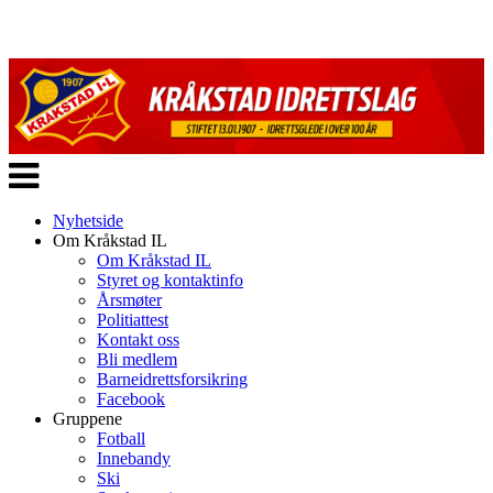
Veksle
navigasjon
Nyhetside
Om Kråkstad IL
Om Kråkstad IL
Styret og kontaktinfo
Årsmøter
Politiattest
Kontakt oss
Bli medlem
Barneidrettsforsikring
Facebook
Gruppene
Fotball
Innebandy
Ski