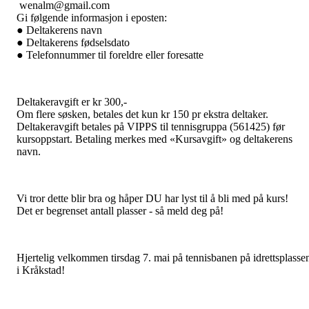
wenalm@gmail.com
Gi følgende informasjon i eposten:
● Deltakerens navn
● Deltakerens fødselsdato
● Telefonnummer til foreldre eller foresatte
Deltakeravgift er kr 300,-
Om flere søsken, betales det kun kr 150 pr ekstra deltaker.
Deltakeravgift betales på VIPPS til tennisgruppa (561425) før
kursoppstart. Betaling merkes med «Kursavgift» og deltakerens
navn.
Vi tror dette blir bra og håper DU har lyst til å bli med på kurs!
Det er begrenset antall plasser - så meld deg på!
Hjertelig velkommen tirsdag 7. mai på tennisbanen på idrettsplasse
i Kråkstad!