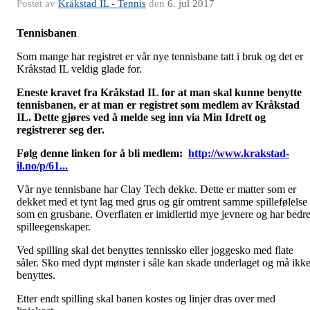
Postet av
Kråkstad IL - Tennis
den
6. jul 2017
Tennisbanen
Som mange har registret er vår nye tennisbane tatt i bruk og det er
Kråkstad IL veldig glade for.
Eneste kravet fra Kråkstad IL for at man skal kunne benytte
tennisbanen, er at man er registret som medlem av Kråkstad
IL. Dette gjøres ved å melde seg inn via Min Idrett og
registrerer seg der.
Følg denne linken for å bli medlem:
http://www.krakstad-
il.no/p/61...
Vår nye tennisbane har Clay Tech dekke. Dette er matter som er
dekket med et tynt lag med grus og gir omtrent samme spillefølelse
som en grusbane. Overflaten er imidlertid mye jevnere og har bedr
spilleegenskaper.
Ved spilling skal det benyttes tennissko eller joggesko med flate
såler. Sko med dypt mønster i såle kan skade underlaget og må ikk
benyttes.
Etter endt spilling skal banen kostes og linjer dras over med