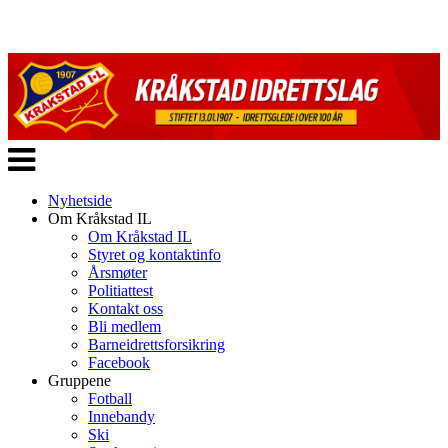
Veksle
navigasjon
Nyhetside
Om Kråkstad IL
Om Kråkstad IL
Styret og kontaktinfo
Årsmøter
Politiattest
Kontakt oss
Bli medlem
Barneidrettsforsikring
Facebook
Gruppene
Fotball
Innebandy
Ski