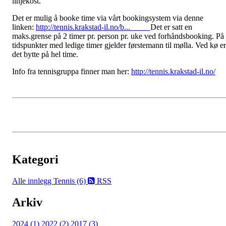
linjekost.
Det er mulig å booke time via vårt bookingsystem via denne
linken:
http://tennis.krakstad-il.no/b...
Det er satt en
maks.grense på 2 timer pr. person pr. uke ved forhåndsbooking. På
tidspunkter med ledige timer gjelder førstemann til mølla. Ved kø er
det bytte på hel time.
Info fra tennisgruppa finner man her:
http://tennis.krakstad-il.no/
Kategori
Alle innlegg
Tennis (6)
RSS
Arkiv
2024 (1)
2022 (2)
2017 (3)