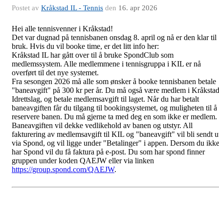
Postet av
Kråkstad IL - Tennis
den
16. apr 2026
Hei alle tennisvenner i Kråkstad!
Det var dugnad på tennisbanen onsdag 8. april og nå er den klar til
bruk. Hvis du vil booke time, er det litt info her:
Kråkstad IL har gått over til å bruke SpondClub som
medlemssystem. Alle medlemmene i tennisgruppa i KIL er nå
overført til det nye systemet.
Fra sesongen 2026 må alle som ønsker å booke tennisbanen betale
"baneavgift" på 300 kr per år. Du må også være medlem i Kråksta
Idrettslag, og betale medlemsavgift til laget. Når du har betalt
baneavgiften får du tilgang til bookingsystemet, og muligheten til å
reservere banen. Du må gjerne ta med deg en som ikke er medlem.
Baneavgiften vil dekke vedlikehold av banen og utstyr. All
fakturering av medlemsavgift til KIL og "baneavgift" vil bli sendt u
via Spond, og vil ligge under "Betalinger" i appen. Dersom du ikk
har Spond vil du få faktura på e-post. Du som har spond finner
gruppen under koden QAEJW eller via linken
https://group.spond.com/QAEJW
.