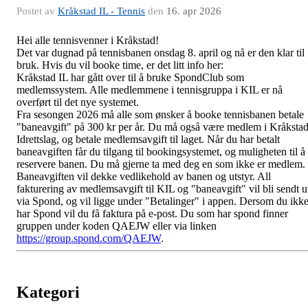
Postet av
Kråkstad IL - Tennis
den
16. apr 2026
Hei alle tennisvenner i Kråkstad!
Det var dugnad på tennisbanen onsdag 8. april og nå er den klar til
bruk. Hvis du vil booke time, er det litt info her:
Kråkstad IL har gått over til å bruke SpondClub som
medlemssystem. Alle medlemmene i tennisgruppa i KIL er nå
overført til det nye systemet.
Fra sesongen 2026 må alle som ønsker å booke tennisbanen betale
"baneavgift" på 300 kr per år. Du må også være medlem i Kråksta
Idrettslag, og betale medlemsavgift til laget. Når du har betalt
baneavgiften får du tilgang til bookingsystemet, og muligheten til å
reservere banen. Du må gjerne ta med deg en som ikke er medlem.
Baneavgiften vil dekke vedlikehold av banen og utstyr. All
fakturering av medlemsavgift til KIL og "baneavgift" vil bli sendt u
via Spond, og vil ligge under "Betalinger" i appen. Dersom du ikk
har Spond vil du få faktura på e-post. Du som har spond finner
gruppen under koden QAEJW eller via linken
https://group.spond.com/QAEJW
.
Kategori