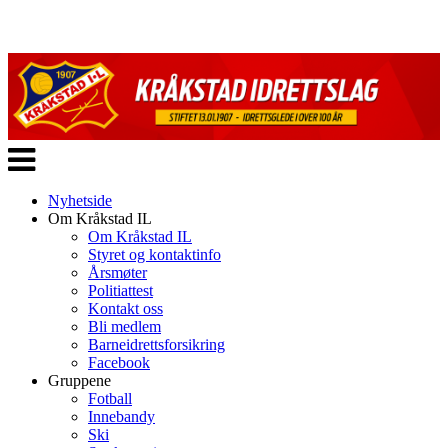
Veksle
navigasjon
Nyhetside
Om Kråkstad IL
Om Kråkstad IL
Styret og kontaktinfo
Årsmøter
Politiattest
Kontakt oss
Bli medlem
Barneidrettsforsikring
Facebook
Gruppene
Fotball
Innebandy
Ski