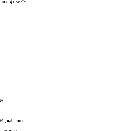
vømming uke 49
45
87@gmail.com
et gruppe