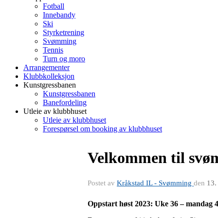
Fotball
Innebandy
Ski
Styrketrening
Svømming
Tennis
Turn og moro
Arrangementer
Klubbkolleksjon
Kunstgressbanen
Kunstgressbanen
Banefordeling
Utleie av klubbhuset
Utleie av klubbhuset
Forespørsel om booking av klubbhuset
Velkommen til svø
Postet av
Kråkstad IL - Svømming
den
13.
Oppstart høst 2023: Uke 36 – mandag 4