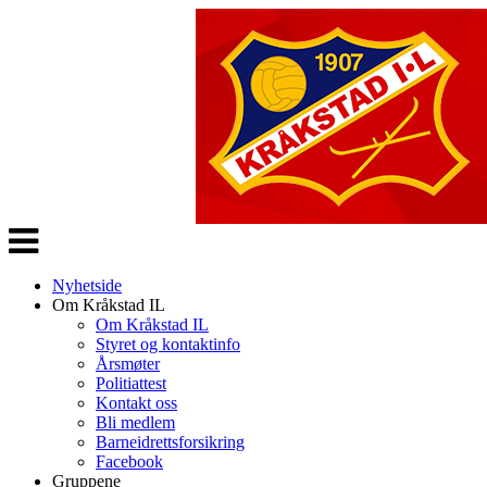
Veksle
navigasjon
Nyhetside
Om Kråkstad IL
Om Kråkstad IL
Styret og kontaktinfo
Årsmøter
Politiattest
Kontakt oss
Bli medlem
Barneidrettsforsikring
Facebook
Gruppene