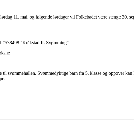
ørdag 11. mai, og følgende lørdager vil Folkebadet være stengt: 30. sep, 
s til #538498 "Kråkstad IL Svømming"
voksne
e til svømmehallen. Svømmedyktige barn fra 5. klasse og oppover kan 
pe.