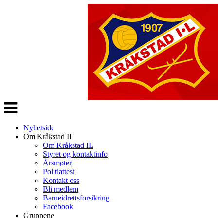
Veksle
navigasjon
Nyhetside
Om Kråkstad IL
Om Kråkstad IL
Styret og kontaktinfo
Årsmøter
Politiattest
Kontakt oss
Bli medlem
Barneidrettsforsikring
Facebook
Gruppene