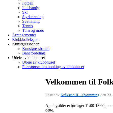
Fotball
Innebandy
Ski
Styrketrening
Svømming
Tennis
Turn og moro
Arrangementer
Klubbkolleksjon
Kunstgressbanen
Kunstgressbanen
Banefordeling
Utleie av klubbhuset
Utleie av klubbhuset
Forespørsel om booking av klubbhuset
Velkommen til Folk
Postet av
Kråkstad IL - Svømming
den
23.
Åpningstider er lørdager 11:00-13:00, noe
dette.