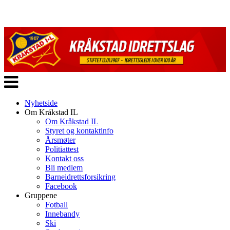
Veksle
navigasjon
Nyhetside
Om Kråkstad IL
Om Kråkstad IL
Styret og kontaktinfo
Årsmøter
Politiattest
Kontakt oss
Bli medlem
Barneidrettsforsikring
Facebook
Gruppene
Fotball
Innebandy
Ski