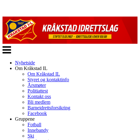
Veksle
navigasjon
Nyhetside
Om Kråkstad IL
Om Kråkstad IL
Styret og kontaktinfo
Årsmøter
Politiattest
Kontakt oss
Bli medlem
Barneidrettsforsikring
Facebook
Gruppene
Fotball
Innebandy
Ski