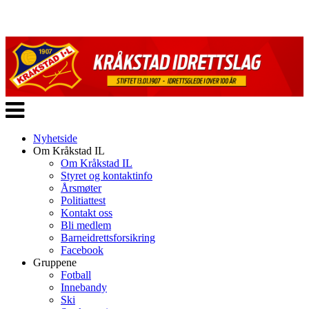
Veksle
navigasjon
Nyhetside
Om Kråkstad IL
Om Kråkstad IL
Styret og kontaktinfo
Årsmøter
Politiattest
Kontakt oss
Bli medlem
Barneidrettsforsikring
Facebook
Gruppene
Fotball
Innebandy
Ski