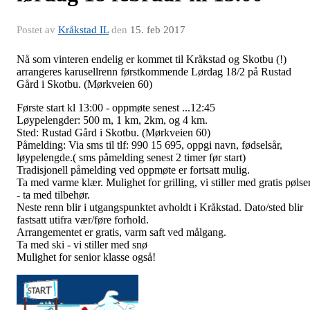
Postet av
Kråkstad IL
den
15. feb 2017
Nå som vinteren endelig er kommet til Kråkstad og Skotbu (!)
arrangeres karusellrenn førstkommende Lørdag 18/2 på Rustad
Gård i Skotbu. (Mørkveien 60)
Første start kl 13:00 - oppmøte senest ...12:45
Løypelengder: 500 m, 1 km, 2km, og 4 km.
Sted: Rustad Gård i Skotbu. (Mørkveien 60)
Påmelding: Via sms til tlf: 990 15 695, oppgi navn, fødselsår,
løypelengde.( sms påmelding senest 2 timer før start)
Tradisjonell påmelding ved oppmøte er fortsatt mulig.
Ta med varme klær. Mulighet for grilling, vi stiller med gratis pølse
- ta med tilbehør.
Neste renn blir i utgangspunktet avholdt i Kråkstad. Dato/sted blir
fastsatt utifra vær/føre forhold.
Arrangementet er gratis, varm saft ved målgang.
Ta med ski - vi stiller med snø
Mulighet for senior klasse også!