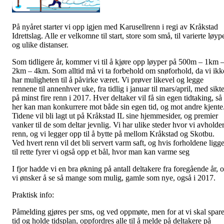
På nyåret starter vi opp igjen med Karusellrenn i regi av Kråkstad
Idrettslag. Alle er velkomne til start, store som små, til varierte løyp
og ulike distanser.
Som tidligere år, kommer vi til å kjøre opp løyper på 500m – 1km 
2km – 4km. Som alltid må vi ta forbehold om snøforhold, da vi ikk
har muligheten til å påvirke været. Vi prøver likevel og legge
rennene til annenhver uke, fra tidlig i januar til mars/april, med sikt
på minst fire renn i 2017. Hver deltaker vil få sin egen tidtaking, så
her kan man konkurrere mot både sin egen tid, og mot andre kjente
Tidene vil bli lagt ut på Kråkstad IL sine hjemmesider, og premier
vanker til de som deltar jevnlig. Vi har ulike steder hvor vi avholde
renn, og vi legger opp til å bytte på mellom Kråkstad og Skotbu.
Ved hvert renn vil det bli servert varm saft, og hvis forholdene ligge
til rette fyrer vi også opp et bål, hvor man kan varme seg
I fjor hadde vi en bra økning på antall deltakere fra foregående år, 
vi ønsker å se så mange som mulig, gamle som nye, også i 2017.
Praktisk info:
Påmelding gjøres per sms, og ved oppmøte, men for at vi skal spar
tid og holde tidsplan, oppfordres alle til å melde på deltakere på