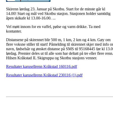
Skirenn lørdag 23. Januar på Skotbu. Start for de minste går kl
14.00! Start og mål ved Skotbu stasjon. Stasjonen holder samtidig
åpen skikafe kl 13.00-16.00.
...
Vel møtt innom for en vaffel, pølse og varm drikke. Ta med
kontanter.
Distansene på skirennet blir 500 m, 1 km, 2 km og 4 km. Gøy om
flere voksne stiller til start! Påmelding til skirennet skjer med info 
navn, fødselsår og ønsket distanse på SMS til 95168445 før kl 13.
lørdag. Premier deles ut til alle som har deltatt på tre eller flere renn
Hilsen Kråkstad IL Skigruppa og Skotbu stasjons venner.
Resultater karusellrenn Kråkstad 160116.pdf
Resultater karusellrenn Kråkstad 230116 (1).pdf