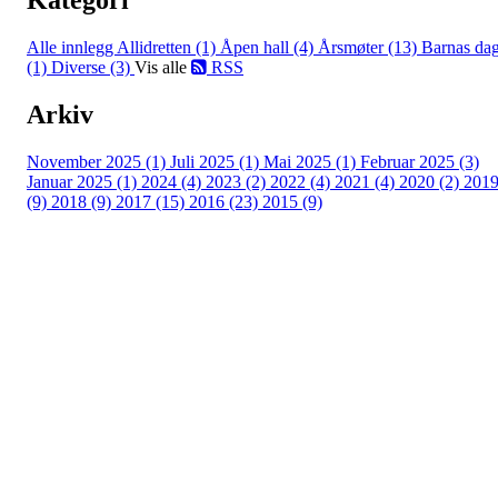
Alle innlegg
Allidretten (1)
Åpen hall (4)
Årsmøter (13)
Barnas da
(1)
Diverse (3)
Vis alle
RSS
Arkiv
November 2025 (1)
Juli 2025 (1)
Mai 2025 (1)
Februar 2025 (3)
Januar 2025 (1)
2024 (4)
2023 (2)
2022 (4)
2021 (4)
2020 (2)
201
(9)
2018 (9)
2017 (15)
2016 (23)
2015 (9)