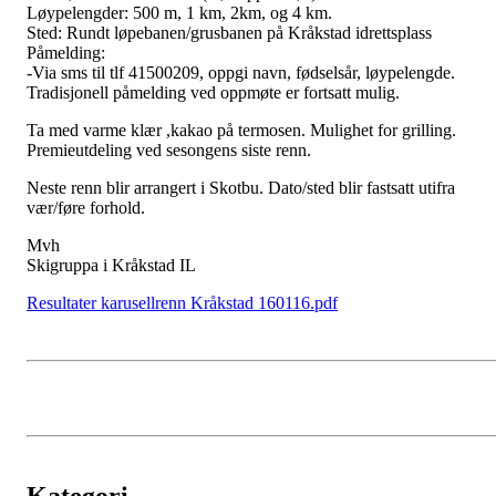
Løypelengder: 500 m, 1 km, 2km, og 4 km.
Sted: Rundt løpebanen/grusbanen på Kråkstad idrettsplass
Påmelding:
-Via sms til tlf 41500209, oppgi navn, fødselsår, løypelengde.
Tradisjonell påmelding ved oppmøte er fortsatt mulig.
Ta med varme klær ,kakao på termosen. Mulighet for grilling.
Premieutdeling ved sesongens siste renn.
Neste renn blir arrangert i Skotbu. Dato/sted blir fastsatt utifra
vær/føre forhold.
Mvh
Skigruppa i Kråkstad IL
Resultater karusellrenn Kråkstad 160116.pdf
Kategori