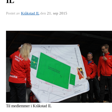
IL
Postet av
Kråkstad IL
den
21. sep 2015
Til medlemmer i Kråkstad IL