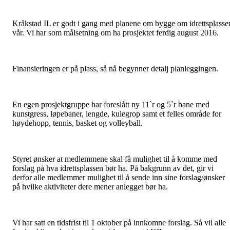
Kråkstad IL er godt i gang med planene om bygge om idrettsplasse
vår. Vi har som målsetning om ha prosjektet ferdig august 2016.
Finansieringen er på plass, så nå begynner detalj planleggingen.
En egen prosjektgruppe har foreslått ny 11`r og 5`r bane med
kunstgress, løpebaner, lengde, kulegrop samt et felles område for
høydehopp, tennis, basket og volleyball.
Styret ønsker at medlemmene skal få mulighet til å komme med
forslag på hva idrettsplassen bør ha. På bakgrunn av det, gir vi
derfor alle medlemmer mulighet til å sende inn sine forslag/ønsker
på hvilke aktiviteter dere mener anlegget bør ha.
Vi har satt en tidsfrist til 1 oktober på innkomne forslag. Så vil alle