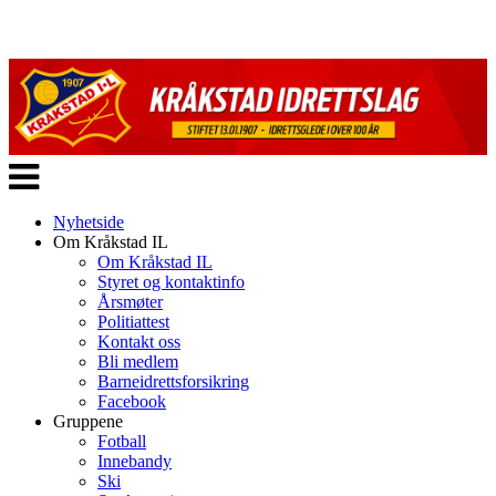
Veksle
navigasjon
Nyhetside
Om Kråkstad IL
Om Kråkstad IL
Styret og kontaktinfo
Årsmøter
Politiattest
Kontakt oss
Bli medlem
Barneidrettsforsikring
Facebook
Gruppene
Fotball
Innebandy
Ski