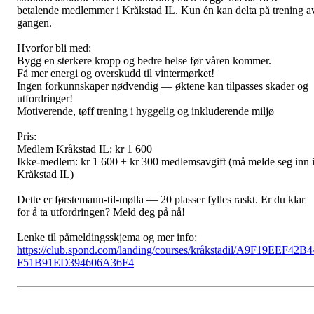
betalende medlemmer i Kråkstad IL. Kun én kan delta på trening a
gangen.
Hvorfor bli med:
Bygg en sterkere kropp og bedre helse før våren kommer.
Få mer energi og overskudd til vintermørket!
Ingen forkunnskaper nødvendig — øktene kan tilpasses skader og
utfordringer!
Motiverende, tøff trening i hyggelig og inkluderende miljø
Pris:
Medlem Kråkstad IL: kr 1 600
Ikke-medlem: kr 1 600 + kr 300 medlemsavgift (må melde seg inn 
Kråkstad IL)
Dette er førstemann-til-mølla — 20 plasser fylles raskt. Er du klar
for å ta utfordringen? Meld deg på nå!
Lenke til påmeldingsskjema og mer info:
https://club.spond.com/landing/courses/kråkstadil/A9F19EEF42B4
F51B91ED394606A36F4