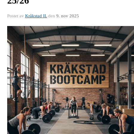
25/26
Postet av
Kråkstad IL
den
9. nov 2025