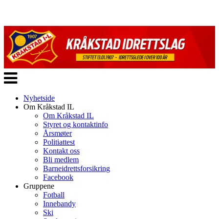
Veksle
navigasjon
Nyhetside
Om Kråkstad IL
Om Kråkstad IL
Styret og kontaktinfo
Årsmøter
Politiattest
Kontakt oss
Bli medlem
Barneidrettsforsikring
Facebook
Gruppene
Fotball
Innebandy
Ski