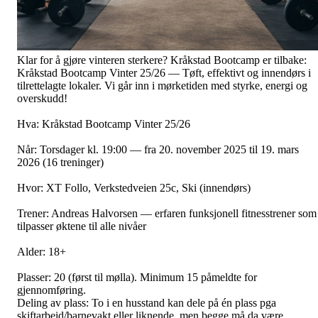
Klar for å gjøre vinteren sterkere? Kråkstad Bootcamp er tilbake:
Kråkstad Bootcamp Vinter 25/26 — Tøft, effektivt og innendørs i
tilrettelagte lokaler. Vi går inn i mørketiden med styrke, energi og
overskudd!
Hva: Kråkstad Bootcamp Vinter 25/26
Når: Torsdager kl. 19:00 — fra 20. november 2025 til 19. mars
2026 (16 treninger)
Hvor: XT Follo, Verkstedveien 25c, Ski (innendørs)
Trener: Andreas Halvorsen — erfaren funksjonell fitnesstrener som
tilpasser øktene til alle nivåer
Alder: 18+
Plasser: 20 (først til mølla). Minimum 15 påmeldte for
gjennomføring.
Deling av plass: To i en husstand kan dele på én plass pga
skiftarbeid/barnevakt eller liknende, men begge må da være