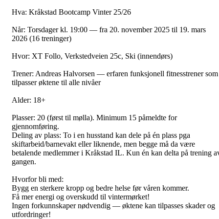
Hva: Kråkstad Bootcamp Vinter 25/26
Når: Torsdager kl. 19:00 — fra 20. november 2025 til 19. mars
2026 (16 treninger)
Hvor: XT Follo, Verkstedveien 25c, Ski (innendørs)
Trener: Andreas Halvorsen — erfaren funksjonell fitnesstrener som
tilpasser øktene til alle nivåer
Alder: 18+
Plasser: 20 (først til mølla). Minimum 15 påmeldte for
gjennomføring.
Deling av plass: To i en husstand kan dele på én plass pga
skiftarbeid/barnevakt eller liknende, men begge må da være
betalende medlemmer i Kråkstad IL. Kun én kan delta på trening a
gangen.
Hvorfor bli med:
Bygg en sterkere kropp og bedre helse før våren kommer.
Få mer energi og overskudd til vintermørket!
Ingen forkunnskaper nødvendig — øktene kan tilpasses skader og
utfordringer!