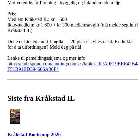
Motiverende, tøff trening i hyggelig og inkluderende miljø
Pris:
Medlem Kråkstad IL: kr 1 600
Ikke-medlem: kr 1 600 + kr 300 medlemsavgift (må melde seg inn 
Kråkstad IL)
Dette er førstemann-til-mølla — 20 plasser fylles raskt. Er du klar
for å ta utfordringen? Meld deg på nå!
Lenke til påmeldingsskjema og mer info:
https://club.spond.com/landing/courses/kråkstadil/A9F19EEF42B4
F51B91ED394606A36F4
Siste fra Kråkstad IL
Kråkstad Bootcamp 2026