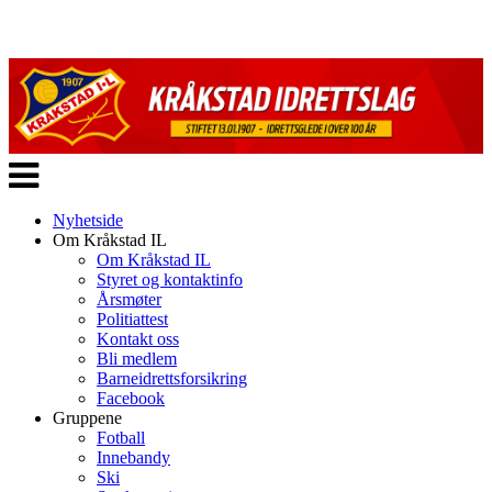
Veksle
navigasjon
Nyhetside
Om Kråkstad IL
Om Kråkstad IL
Styret og kontaktinfo
Årsmøter
Politiattest
Kontakt oss
Bli medlem
Barneidrettsforsikring
Facebook
Gruppene
Fotball
Innebandy
Ski