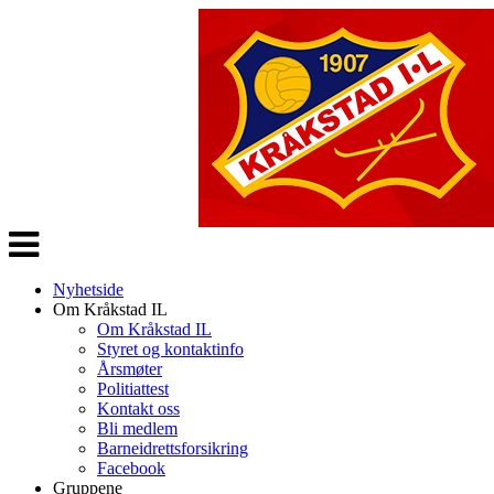
Veksle
navigasjon
Nyhetside
Om Kråkstad IL
Om Kråkstad IL
Styret og kontaktinfo
Årsmøter
Politiattest
Kontakt oss
Bli medlem
Barneidrettsforsikring
Facebook
Gruppene