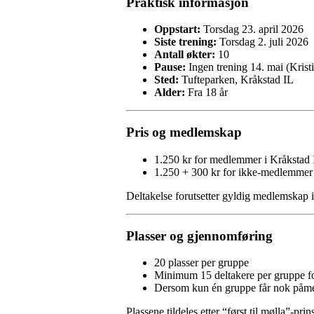
Praktisk informasjon
Oppstart:
Torsdag 23. april 2026
Siste trening:
Torsdag 2. juli 2026
Antall økter:
10
Pause:
Ingen trening 14. mai (Krist
Sted:
Tufteparken, Kråkstad IL
Alder:
Fra 18 år
Pris og medlemskap
1.250 kr for medlemmer i Kråkstad 
1.250 + 300 kr for ikke-medlemmer
Deltakelse forutsetter gyldig medlemskap 
Plasser og gjennomføring
20 plasser per gruppe
Minimum 15 deltakere per gruppe fo
Dersom kun én gruppe får nok påme
Plassene tildeles etter “først til mølla”-prin