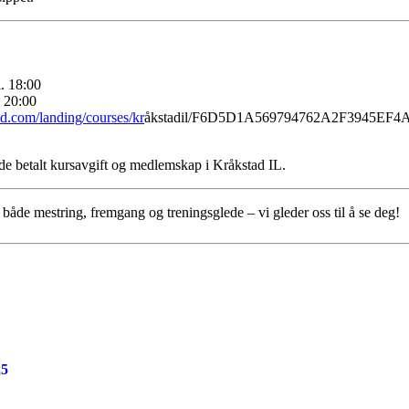
l. 18:00
. 20:00
nd.com/landing/courses/kr
åkstadil/F6D5D1A569794762A2F3945EF
de betalt kursavgift og medlemskap i Kråkstad IL.
både mestring, fremgang og treningsglede – vi gleder oss til å se deg!
25