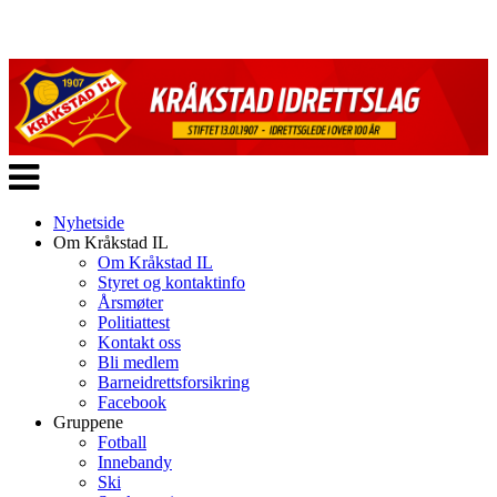
Veksle
navigasjon
Nyhetside
Om Kråkstad IL
Om Kråkstad IL
Styret og kontaktinfo
Årsmøter
Politiattest
Kontakt oss
Bli medlem
Barneidrettsforsikring
Facebook
Gruppene
Fotball
Innebandy
Ski