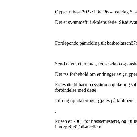
Oppstart høst 2022: Uke 36 – mandag 5. s
Det er svømmefri i skolens ferie. Siste s
Fortløpende påmelding til: barbrolarsen
Send navn, etternavn, fødselsdato og ønsk
Det tas forbehold om endringer av grupper
Foresatte til barn på svømmeopplæring vil f
forbindelse med dette.
Info og oppdateringer gjøres på klubbens 
.
Prisen er 700,- for høstsemesteret, og i t
il.no/p/6161/bli-medlem