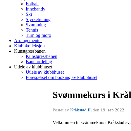
Fotball
Innebandy
Ski
Styrketrening
Svømming
Tennis
Turn og moro
Arrangementer
Klubbkolleksjon
Kunstgressbanen
Kunstgressbanen
Banefordeling
Utleie av klubbhuset
Utleie av klubbhuset
Forespørsel om booking av klubbhuset
Svømmekurs i Krå
Postet av
Kråkstad IL
den
19. sep 2022
Velkommen til svømmekurs i Kråkstad s