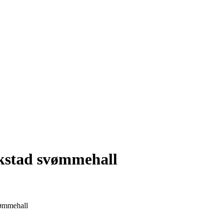
kstad svømmehall
vømmehall