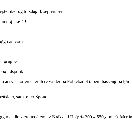
eptember og torsdag 8. september
vømming uke 49
87@gmail.com
et gruppe
 og tidspunkt.
å ansvar for én eller flere vakter på Folkebadet (åpent basseng på lørdage
nettsider, samt over Spond
illegg må alle være medlem av Kråkstad IL (pris 200 – 550,- pr år). Mer 