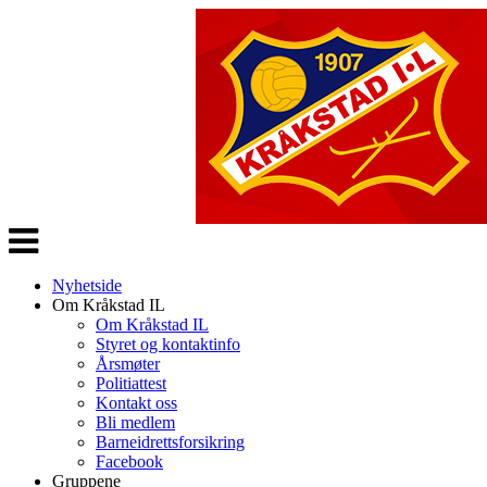
Veksle
navigasjon
Nyhetside
Om Kråkstad IL
Om Kråkstad IL
Styret og kontaktinfo
Årsmøter
Politiattest
Kontakt oss
Bli medlem
Barneidrettsforsikring
Facebook
Gruppene