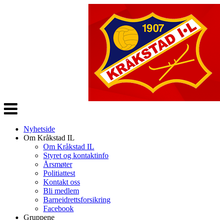
Veksle
navigasjon
Nyhetside
Om Kråkstad IL
Om Kråkstad IL
Styret og kontaktinfo
Årsmøter
Politiattest
Kontakt oss
Bli medlem
Barneidrettsforsikring
Facebook
Gruppene