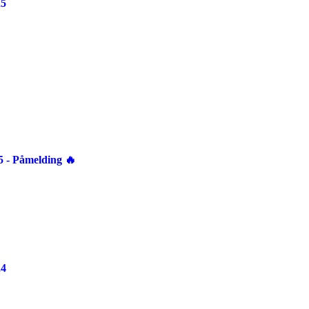
25
 Påmelding 🔥
24