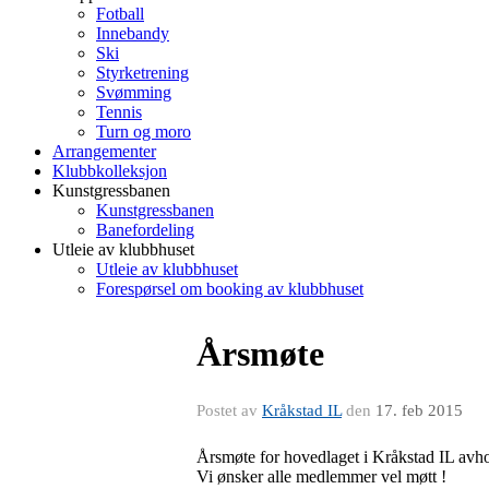
Fotball
Innebandy
Ski
Styrketrening
Svømming
Tennis
Turn og moro
Arrangementer
Klubbkolleksjon
Kunstgressbanen
Kunstgressbanen
Banefordeling
Utleie av klubbhuset
Utleie av klubbhuset
Forespørsel om booking av klubbhuset
Årsmøte
Postet av
Kråkstad IL
den
17. feb 2015
Årsmøte for hovedlaget i Kråkstad IL avho
Vi ønsker alle medlemmer vel møtt !